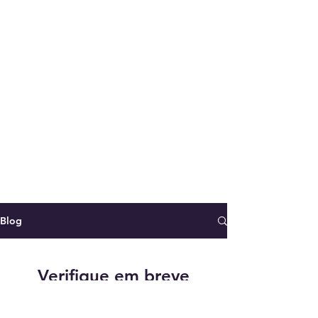
Blog
Verifique em breve
Assim que novos posts forem
publicados, você poderá vê-los