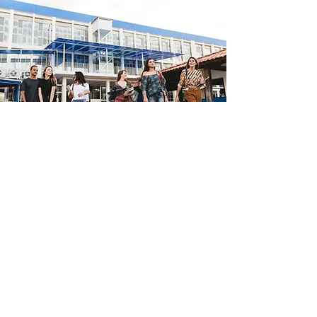
Ensino Superior
Na Aries Assessorias e Serviços
Educacionais, oferecemos serviços de
assessoria e consultoria abrangentes
para instituições educacionais,
incluindo avaliação institucional,